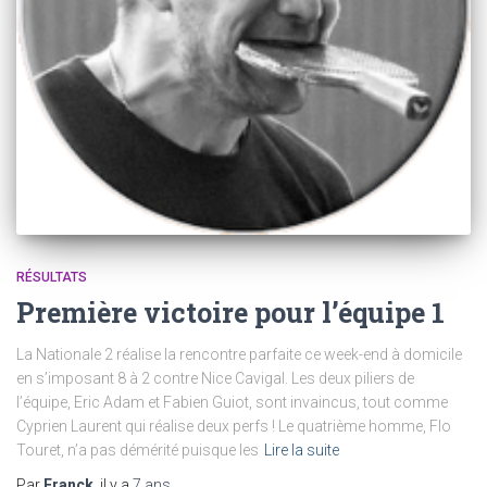
RÉSULTATS
Première victoire pour l’équipe 1
La Nationale 2 réalise la rencontre parfaite ce week-end à domicile
en s’imposant 8 à 2 contre Nice Cavigal. Les deux piliers de
l’équipe, Eric Adam et Fabien Guiot, sont invaincus, tout comme
Cyprien Laurent qui réalise deux perfs ! Le quatrième homme, Flo
Touret, n’a pas démérité puisque les
Lire la suite
Par
Franck
, il y a
7 ans