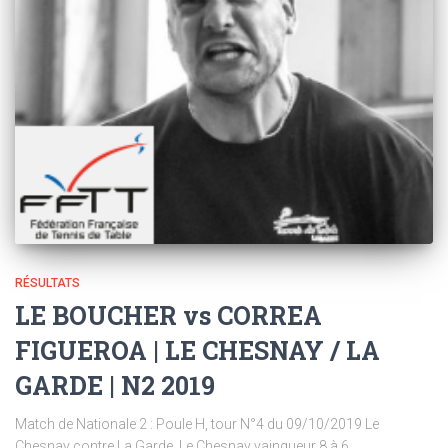
RÉSULTATS
LE BOUCHER vs CORREA
FIGUEROA | LE CHESNAY / LA
GARDE | N2 2019
Match de Nationale 2 : Poule H, tour N°4 du 09/10/2019 Le
Chesnay contre La Garde. Le Chesnay vainqueur 8 à 6.