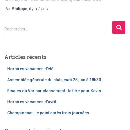
Par
Philippe
, il y a
7 ans
R
Rechercher…
e
c
h
e
Articles récents
r
c
Horaires vacances d’été
h
e
Assemblée générale du club jeudi 25 juin à 18h30
r
Finales du Var par classement : le titre pour Kevin
:
Horaires vacances d’avril
Championnat : le point après trois journées