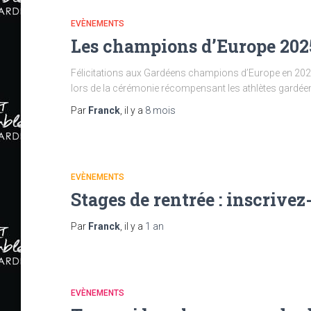
EVÈNEMENTS
Les champions d’Europe 2025
Félicitations aux Gardéens champions d’Europe en 2025 q
lors de la cérémonie récompensant les athlètes gardée
Par
Franck
, il y a
8 mois
EVÈNEMENTS
Stages de rentrée : inscrivez
Par
Franck
, il y a
1 an
EVÈNEMENTS