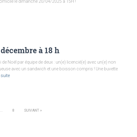
 domicile le dimanche 20/04/2025 à 15H !
 décembre à 18 h
 de Noël par équipe de deux : un(e) licencié(e) avec un(e) non
 joueuse avec un sandwich et une boisson compris ! Une buvette
a suite
…
8
SUIVANT