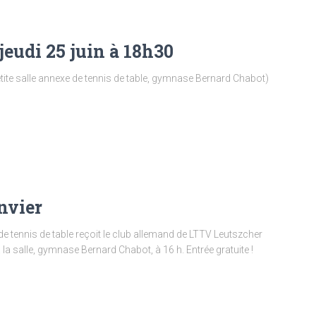
eudi 25 juin à 18h30
petite salle annexe de tennis de table, gymnase Bernard Chabot)
nvier
e tennis de table reçoit le club allemand de LTTV Leutszcher
a salle, gymnase Bernard Chabot, à 16 h. Entrée gratuite !