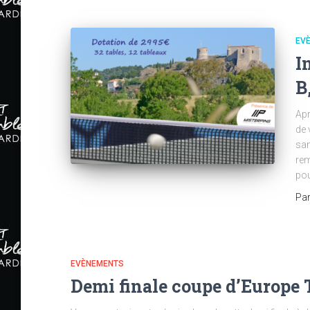
EV
I
B
Apr
de 
sam
rem
pou
Pa
EVÈNEMENTS
Demi finale coupe d’Europe T