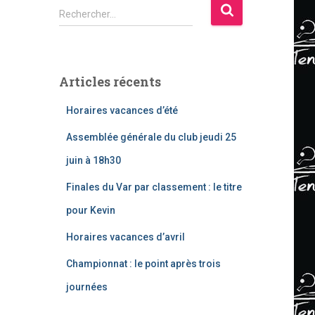
R
Rechercher…
e
c
h
e
Articles récents
r
c
Horaires vacances d’été
h
e
Assemblée générale du club jeudi 25
r
juin à 18h30
:
Finales du Var par classement : le titre
pour Kevin
Horaires vacances d’avril
Championnat : le point après trois
journées