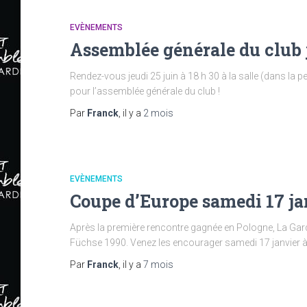
EVÈNEMENTS
Assemblée générale du club j
Rendez-vous jeudi 25 juin à 18 h 30 à la salle (dans la 
pour l’assemblée générale du club !
Par
Franck
, il y a
2 mois
EVÈNEMENTS
Coupe d’Europe samedi 17 ja
Après la première rencontre gagnée en Pologne, La Gard
Füchse 1990. Venez les encourager samedi 17 janvier à l
Par
Franck
, il y a
7 mois