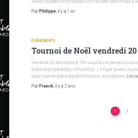
Venez soutenir notre équipe lors de cette demi finale à
Par
Philippe
, il y a
1 an
EVÈNEMENTS
Tournoi de Noël vendredi 20
Vendredi 20 décembre à 18 h aura lieu le fameux tournoi
licencié(e) (parent(e), conjoint(e)…) 5 € par joueur ou
sera mise en place durant le tournoi. Inscriptions
Lire l
Par
Franck
, il y a
2 ans
Pagination
1
2
des