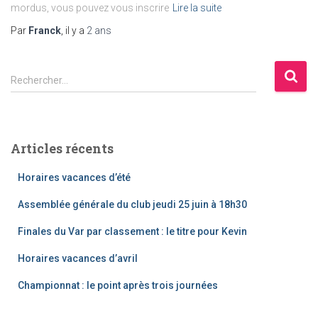
mordus, vous pouvez vous inscrire
Lire la suite
Par
Franck
, il y a
2 ans
R
Rechercher…
e
c
h
e
Articles récents
r
c
Horaires vacances d’été
h
e
Assemblée générale du club jeudi 25 juin à 18h30
r
Finales du Var par classement : le titre pour Kevin
:
Horaires vacances d’avril
Championnat : le point après trois journées