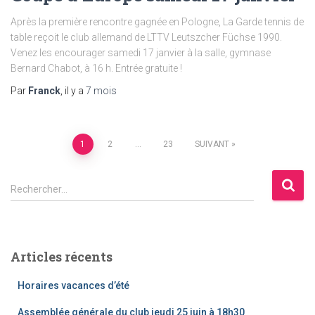
Après la première rencontre gagnée en Pologne, La Garde tennis de
table reçoit le club allemand de LTTV Leutszcher Füchse 1990.
Venez les encourager samedi 17 janvier à la salle, gymnase
Bernard Chabot, à 16 h. Entrée gratuite !
Par
Franck
, il y a
7 mois
Pagination
1
2
…
23
SUIVANT
des
R
Rechercher…
e
publications
c
h
e
Articles récents
r
c
Horaires vacances d’été
h
e
Assemblée générale du club jeudi 25 juin à 18h30