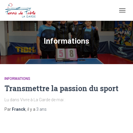
OUVRI
Informations
INFORMATIONS
Transmettre la passion du sport
Lu dans Vivre à La Garde de mai :
Par
Franck
, il y a
3 ans