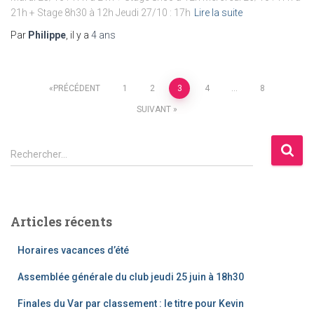
21h + Stage 8h30 à 12h Jeudi 27/10 : 17h
Lire la suite
Par
Philippe
, il y a
4 ans
Pagination
PRÉCÉDENT
1
2
3
4
…
8
SUIVANT
des
R
publications
Rechercher…
e
c
h
e
Articles récents
r
c
Horaires vacances d’été
h
e
Assemblée générale du club jeudi 25 juin à 18h30
r
Finales du Var par classement : le titre pour Kevin